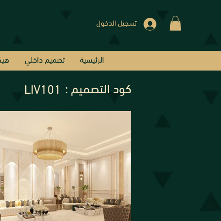
تسجيل الدخول
الرئيسية
تصميم داخلي
هيك
كود التصميم :
LIV101