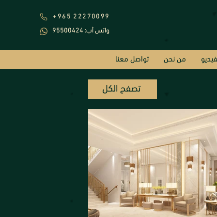
+965 22270099
95500424 :واتس أب
فيديو
من نحن
تواصل معنا
تصفح الكل