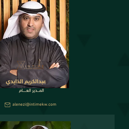
عبدالكريم الذايدي
المـــدير العــــــام
alenezi@intimekw.com