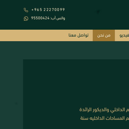
+965 22270099
95500424 :واتس أب
فيديو
من نحن
تواصل معنا
لداخلي والديكور الرائدة
 المساحات الداخليه سنة