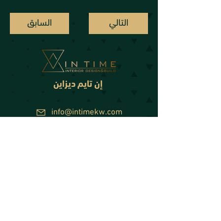
التالي
السابق
إن تايم ديزاين
info@intimekw.com
95500424 : واتس أب
+965 22270099
+965 95500424
إن تايم ديزاين - شركة تصميم داخلي بالكويت