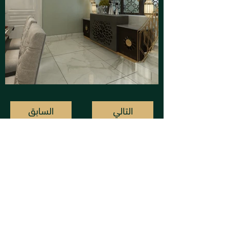
التالي
السابق
إن تايم ديزاين
info@intimekw.com
95500424 : واتس أب