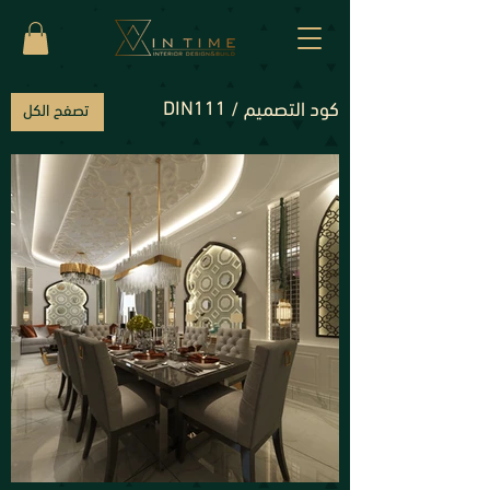
DIN111
كود التصميم /
تصفح الكل