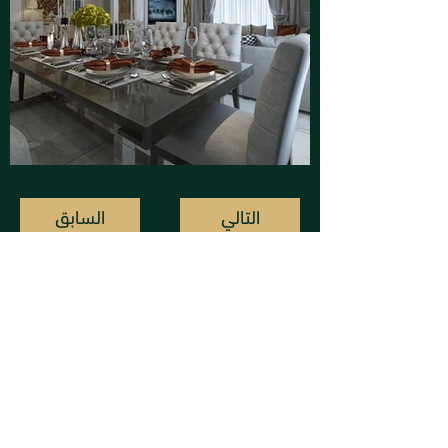
التالي
السابق
إن تايم ديزاين
info@intimekw.com
95500424 : واتس أب