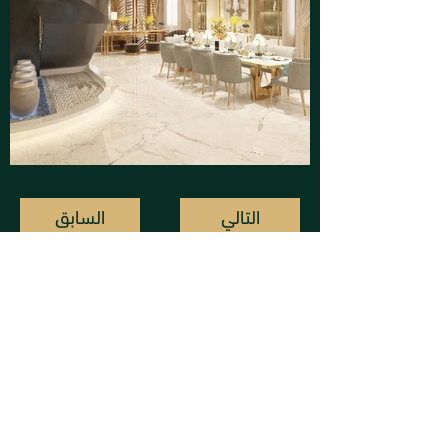
التالي
السابق
إن تايم ديزاين
info@intimekw.com
95500424 : واتس أب