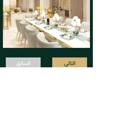
التالي
السابق
إن تايم ديزاين
info@intimekw.com
95500424 : واتس أب