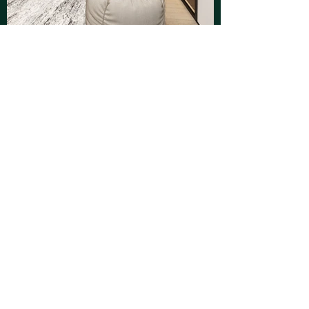
التالي
السابق
إن تايم ديزاين
info@intimekw.com
95500424 : واتس أب
+965 22270099
+965 95500424