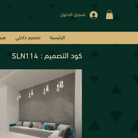
تسجيل الدخول
الرئيسية
تصميم داخلي
هيك
كود التصميم :
SLN114